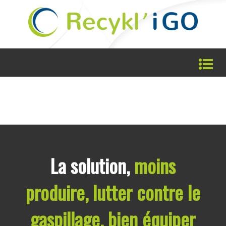
La solution,
moins
produire, lutter contre le
gaspillage, bien équiper